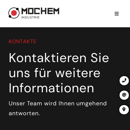
Skip
to
Toggle
content
Naviga
HOME
KONTAKTE
UNTERNEHMEN
Kontaktieren Sie
BEHANDLUNGEN
uns für weitere
Informationen
KARRIERE
Unser Team wird Ihnen umgehend
SIE FINDEN UNS
antworten.
KONTAKTE