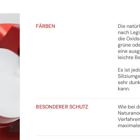
FÄRBEN
Die natürl
nach Legi
die Oxids
grüne ode
eine ausg
leichte B
Es ist je
Siliziumg
sehr dunk
kann.
BESONDERER SCHUTZ
Wie bei d
Naturanod
Verfahren
maximale 