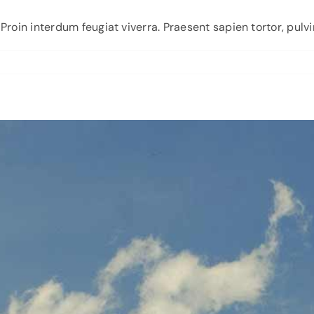
roin interdum feugiat viverra. Praesent sapien tortor, pulvi
su
The
Pros
and
Cons
Of
Renewable
Energy